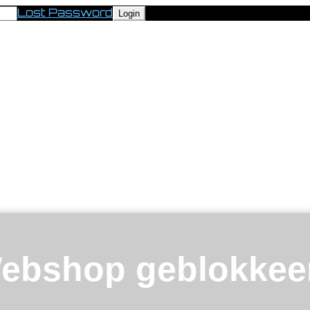
Lost Password
ebshop geblokkee