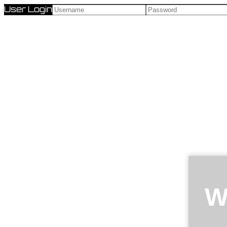
User Login
W