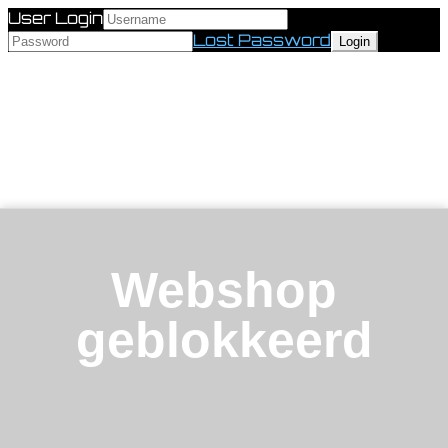
User Login
Lost Password
Webshop
geblokkeerd