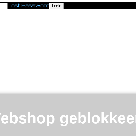
Lost Password
ebshop geblokkee