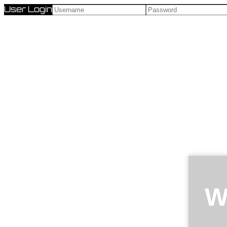
User Login
W